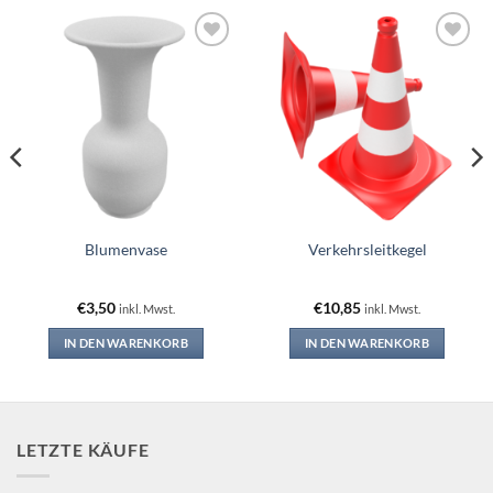
Add to
Add to
wishlist
wishlist
Blumenvase
Verkehrsleitkegel
€
3,50
€
10,85
inkl. Mwst.
inkl. Mwst.
IN DEN WARENKORB
IN DEN WARENKORB
LETZTE KÄUFE