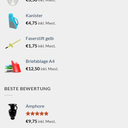
Kanister
€
4,75
inkl. Mwst.
Faserstift gelb
€
1,75
inkl. Mwst.
Briefablage A4
€
12,50
inkl. Mwst.
BESTE BEWERTUNG
Amphore
Bewertet
€
9,75
inkl. Mwst.
mit
5.00