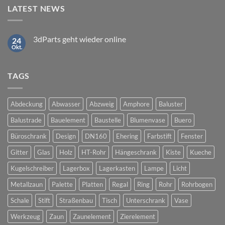
LATEST NEWS
3dParts geht wieder online
24
Okt.
Keine
Kommentare
zu
3dParts
TAGS
geht
wieder
online
Abdeckung
Abwasser
Abzweig
Amphore
Baluster
Balustrade
Bauelement
Baustelle
Blumenvase
Buero
Büroschrank
Design
DN160
Ehering
Farbstift
Fenster
Gitter
Glas
Holz
HT-Rohr
Hängeschrank
Kiste
Kueche
Kugelschreiber
Lagerbox
Lagerkasten
Lampe
Licht
Metallzaun
Palette
Platten
Regal
Ring
Rohr
Rohrbogen
Schale
Stift
Straßenbau
Tisch
Unterschrank
Vase
Werkzeug
Zaun
Zaunelement
Zierelement