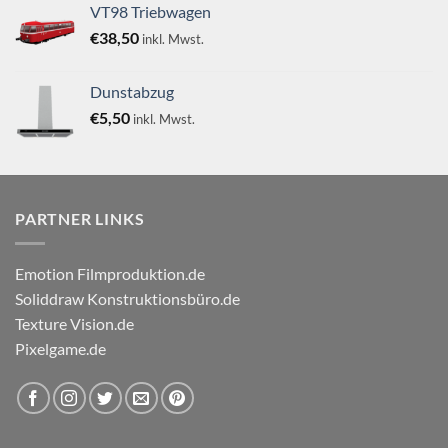
von 5
VT98 Triebwagen
€
38,50
inkl. Mwst.
Dunstabzug
€
5,50
inkl. Mwst.
PARTNER LINKS
Emotion Filmproduktion.de
Soliddraw Konstruktionsbüro.de
Texture Vision.de
Pixelgame.de