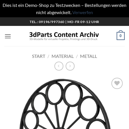
Dies ist ein Demo-Shop zu Testzwecken – Bestellungen werden
nicht abgewickelt.
Verwerfen
Zum
TEL.: 09196/997360 | MO-FR 09-12 UHR
Inhalt
springen
0
START
/
MATERIAL
/
METALL
Add to
wishlist