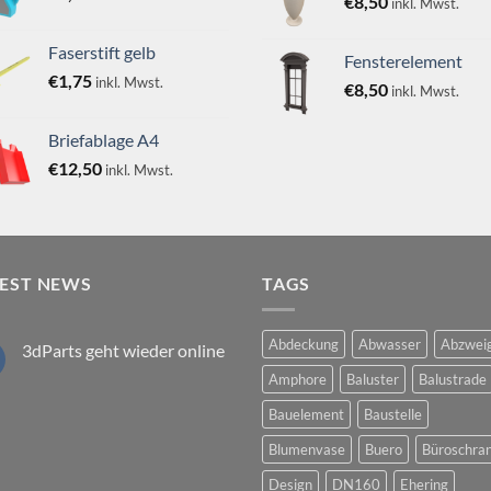
€
8,50
inkl. Mwst.
Faserstift gelb
Fensterelement
€
1,75
inkl. Mwst.
€
8,50
inkl. Mwst.
Briefablage A4
€
12,50
inkl. Mwst.
TEST NEWS
TAGS
Abdeckung
Abwasser
Abzwei
3dParts geht wieder online
Keine
Amphore
Baluster
Balustrade
Kommentare
zu
Bauelement
Baustelle
3dParts
geht
wieder
Blumenvase
Buero
Büroschra
online
Design
DN160
Ehering