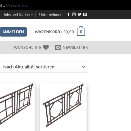
lt.
Verwerfen
Jobs und Karriere
Unternehmen
WARENKORB /
€
0,00
0
ANMELDEN
WUNSCHLISTE
NEWSLETTER
ch
ualität
tiert
Add to
Add to
wishlist
wishlist