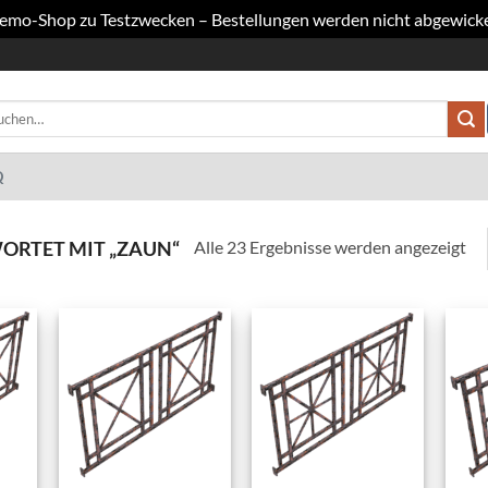
 Demo-Shop zu Testzwecken – Bestellungen werden nicht abgewicke
hen
h:
Q
Na
Alle 23 Ergebnisse werden angezeigt
RTET MIT „ZAUN“
Akt
sor
 to
Add to
Add to
list
wishlist
wishlist