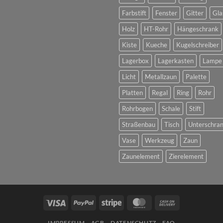
Farbstift
Fenster
Gitter
Gla
Holz
HT-Rohr
Hängeschrank
Kiste
Kueche
Kugelschreiber
Lagerbox
Lagerkasten
Lampe
Licht
Metallzaun
Palette
Platten
Regal
Ring
Rohr
Rohrbogen
Schale
Stift
Straßenbau
Tisch
Unterschra
Vase
Werkzeug
Zaun
Zaunelement
Zierelement
Visa
PayPal
Stripe
MasterCard
Cash
On
IMPRESSUM
AGB
DATENSCHUTZ
FAQ