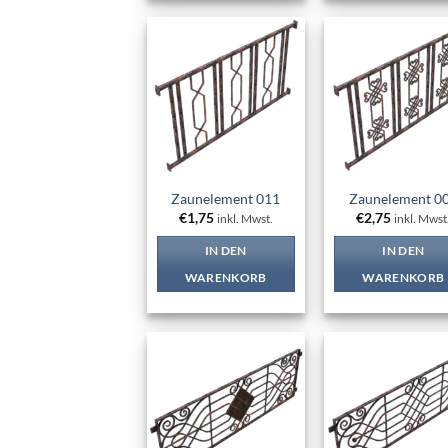
Add to
Add
wishlist
wish
Zaunelement 011
Zaunelement 0
€
1,75
€
2,75
inkl. Mwst.
inkl. Mwst
IN DEN
IN DEN
WARENKORB
WARENKORB
Add to
Add
wishlist
wish