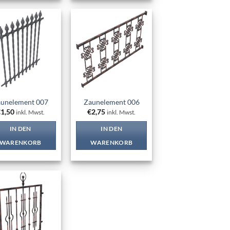
Add to
Add to
wishlist
wishlist
unelement 007
Zaunelement 006
€
1,50
€
2,75
inkl. Mwst.
inkl. Mwst.
IN DEN
IN DEN
WARENKORB
WARENKORB
Add to
wishlist