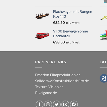
Flachwagen mit Rungen
Kbs443
€
32,50
inkl. Mwst.
VT98 Beiwagen ohne
Packabteil
€
38,50
inkl. Mwst.
PARTNER LINKS
LA
Emotion Filmproduktion.de
24
Soliddraw Konstruktionsbüro.de
Okt.
Texture Vision.de
Pixelgame.de