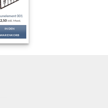
unelement 001
€
2,50
inkl. Mwst.
IN DEN
WARENKORB