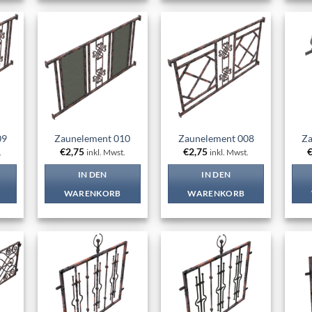
 to
Add to
Add to
list
wishlist
wishlist
09
Zaunelement 010
Zaunelement 008
Za
€
2,75
€
2,75
.
inkl. Mwst.
inkl. Mwst.
IN DEN
IN DEN
WARENKORB
WARENKORB
 to
Add to
Add to
list
wishlist
wishlist