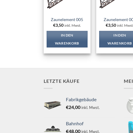
Zaunelement 005
Zaunelement 0
€
3,50
€
3,50
inkl. Mwst.
inkl. Mwst
IN DEN
IN DEN
WARENKORB
WARENKORB
LETZTE KÄUFE
ME
Fabrikgebäude
€
24,00
inkl. Mwst.
Bahnhof
€
48,00
inkl. Mwst.