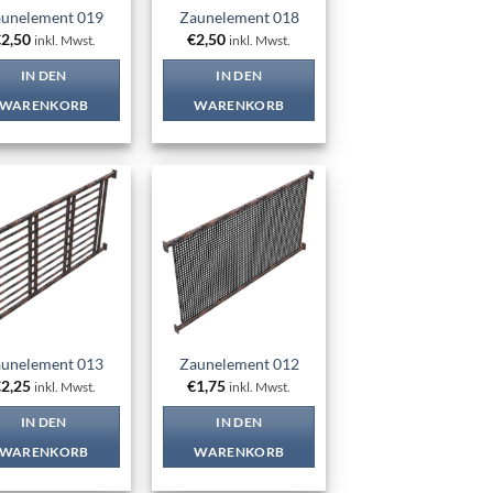
unelement 019
Zaunelement 018
€
2,50
€
2,50
inkl. Mwst.
inkl. Mwst.
IN DEN
IN DEN
WARENKORB
WARENKORB
Add to
Add to
wishlist
wishlist
unelement 013
Zaunelement 012
€
2,25
€
1,75
inkl. Mwst.
inkl. Mwst.
IN DEN
IN DEN
WARENKORB
WARENKORB