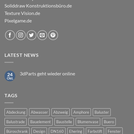
Soliddraw Konstruktionsbüro.de
Texture Vision.de
Pixelgame.de
LATEST NEWS
3dParts geht wieder online
24
Okt.
Keine
Kommentare
zu
3dParts
TAGS
geht
wieder
online
Abdeckung
Abwasser
Abzweig
Amphore
Baluster
Balustrade
Bauelement
Baustelle
Blumenvase
Buero
Büroschrank
Design
DN160
Ehering
Farbstift
Fenster