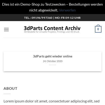
Dies ist ein Demo-Shop zu Testzwecken – Bestellungen werden
nicht abgewickelt.
Verwerfen
Zum
TEL.: 09196/997360 | MO-FR 09-12 UHR
Inhalt
springen
0
UNSERE NEUEN PRODUKTE
3dParts geht wieder online
24. Oktober 2020
3dParts geht wieder online
24. Oktober 2020
WEITERLESEN
→
ABOUT
Lorem ipsum dolor sit amet, consectetuer adipiscing elit, sed