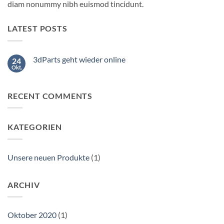
diam nonummy nibh euismod tincidunt.
LATEST POSTS
3dParts geht wieder online
24
Okt.
Keine
Kommentare
zu
3dParts
RECENT COMMENTS
geht
wieder
online
KATEGORIEN
Unsere neuen Produkte
(1)
ARCHIV
Oktober 2020
(1)