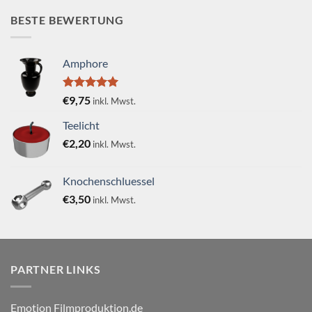
BESTE BEWERTUNG
Amphore
Bewertet
€
9,75
inkl. Mwst.
mit
5.00
von 5
Teelicht
€
2,20
inkl. Mwst.
Knochenschluessel
€
3,50
inkl. Mwst.
PARTNER LINKS
Emotion Filmproduktion.de