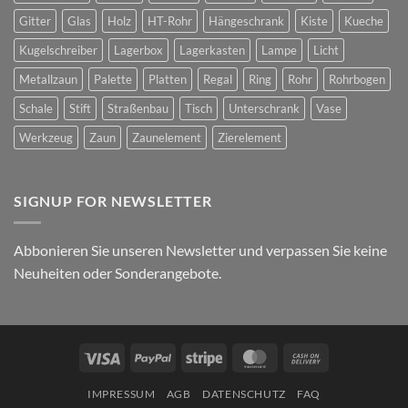
Gitter
Glas
Holz
HT-Rohr
Hängeschrank
Kiste
Kueche
Kugelschreiber
Lagerbox
Lagerkasten
Lampe
Licht
Metallzaun
Palette
Platten
Regal
Ring
Rohr
Rohrbogen
Schale
Stift
Straßenbau
Tisch
Unterschrank
Vase
Werkzeug
Zaun
Zaunelement
Zierelement
SIGNUP FOR NEWSLETTER
Abbonieren Sie unseren Newsletter und verpassen Sie keine
Neuheiten oder Sonderangebote.
Visa
PayPal
Stripe
MasterCard
Cash
On
IMPRESSUM
AGB
DATENSCHUTZ
FAQ
Delivery