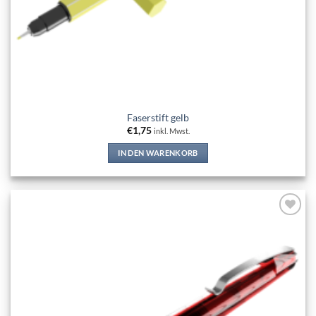
Faserstift gelb
€
1,75
inkl. Mwst.
IN DEN WARENKORB
Add to
wishlist