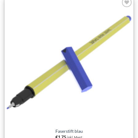
Add to
wishlist
Faserstift blau
€
1,75
inkl. Mwst.