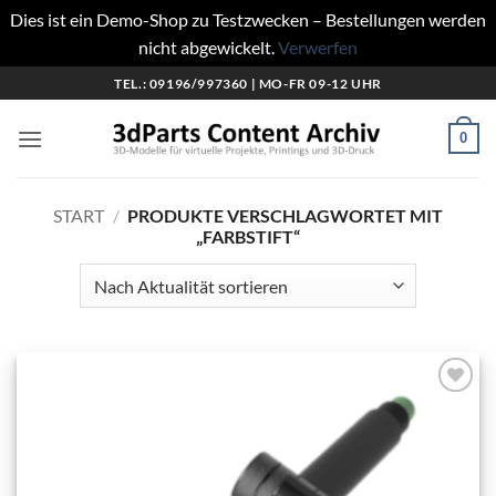
Dies ist ein Demo-Shop zu Testzwecken – Bestellungen werden
nicht abgewickelt.
Verwerfen
Zum
TEL.: 09196/997360 | MO-FR 09-12 UHR
Inhalt
springen
0
START
/
PRODUKTE VERSCHLAGWORTET MIT
„FARBSTIFT“
Add to
wishlist