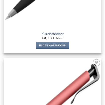
Kugelschreiber
€
3,50
inkl. Mwst.
IN DEN WARENKORB
Add to
wishlist