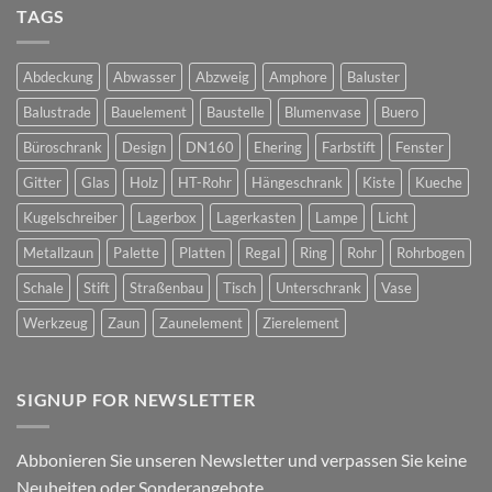
3dParts
TAGS
geht
wieder
online
Abdeckung
Abwasser
Abzweig
Amphore
Baluster
Balustrade
Bauelement
Baustelle
Blumenvase
Buero
Büroschrank
Design
DN160
Ehering
Farbstift
Fenster
Gitter
Glas
Holz
HT-Rohr
Hängeschrank
Kiste
Kueche
Kugelschreiber
Lagerbox
Lagerkasten
Lampe
Licht
Metallzaun
Palette
Platten
Regal
Ring
Rohr
Rohrbogen
Schale
Stift
Straßenbau
Tisch
Unterschrank
Vase
Werkzeug
Zaun
Zaunelement
Zierelement
SIGNUP FOR NEWSLETTER
Abbonieren Sie unseren Newsletter und verpassen Sie keine
Neuheiten oder Sonderangebote.