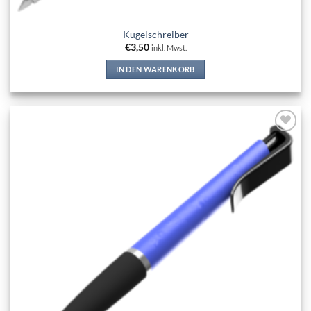
Kugelschreiber
€
3,50
inkl. Mwst.
IN DEN WARENKORB
Add to
wishlist