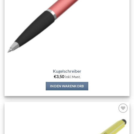
Kugelschreiber
€
3,50
inkl. Mwst.
IN DEN WARENKORB
Add to
wishlist