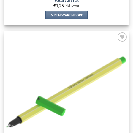
Faserstift rot
€
1,25
inkl. Mwst.
IN DEN WARENKORB
Add to
wishlist