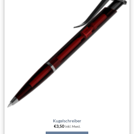
Add to
wishlist
Kugelschreiber
€
3,50
inkl. Mwst.