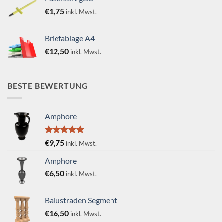
€
1,75
inkl. Mwst.
Briefablage A4
€
12,50
inkl. Mwst.
BESTE BEWERTUNG
Amphore
Bewertet
€
9,75
inkl. Mwst.
mit
5.00
von 5
Amphore
€
6,50
inkl. Mwst.
Balustraden Segment
€
16,50
inkl. Mwst.