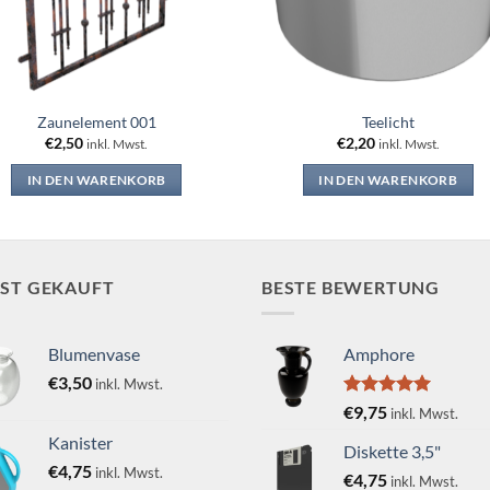
Zaunelement 001
Teelicht
€
2,50
€
2,20
inkl. Mwst.
inkl. Mwst.
IN DEN WARENKORB
IN DEN WARENKORB
IST GEKAUFT
BESTE BEWERTUNG
Blumenvase
Amphore
€
3,50
inkl. Mwst.
Bewertet
€
9,75
inkl. Mwst.
mit
5.00
Kanister
von 5
Diskette 3,5"
€
4,75
inkl. Mwst.
€
4,75
inkl. Mwst.