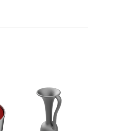
 to
Add to
list
wishlist