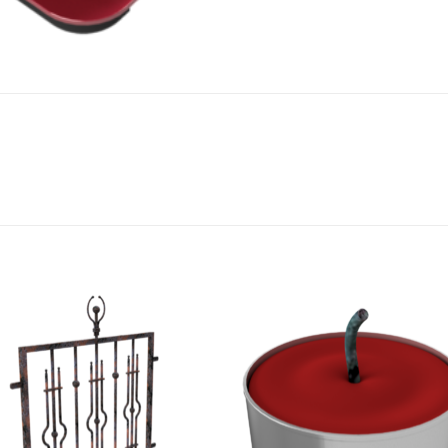
Add to
Add
wishlist
wish