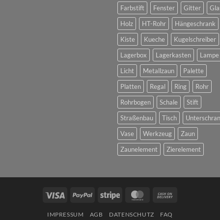
Farbstift
Fenster
Gitter
Gla
Holz
HT-Rohr
Hängeschrank
Kiste
Kueche
Kugelschreiber
Lagerbox
Lagerkasten
Lampe
Licht
Metallzaun
Palette
Platten
Regal
Ring
Rohr
Rohrbogen
Schale
Stift
Straßenbau
Tisch
Unterschra
Vase
Werkzeug
Zaun
Zaunelement
Zierelement
Visa
PayPal
Stripe
MasterCard
Cash
On
IMPRESSUM
AGB
DATENSCHUTZ
FAQ
Delivery