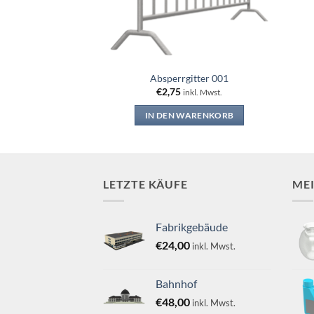
sten 001
Absperrgitter 001
€
2,75
nkl. Mwst.
inkl. Mwst.
WARENKORB
IN DEN WARENKORB
LETZTE KÄUFE
ME
Fabrikgebäude
€
24,00
inkl. Mwst.
Bahnhof
€
48,00
inkl. Mwst.