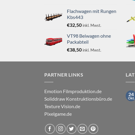
Flachwagen mit Rungen
Kbs443
€
32,50
inkl. Mwst.
VT98 Beiwagen ohne
Packabteil
€
38,50
inkl. Mwst.
PARTNER LINKS
LA
Emotion Filmproduktion.de
24
Soliddraw Konstruktionsbüro.de
Okt.
Texture Vision.de
Pixelgame.de