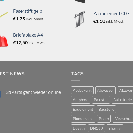
Faserstift gelb
Zaunelement 007
€
1,75
inkl. Mwst.
€
1,50
inkl. Mwst.
Briefablage A4
€
12,50
inkl. Mwst.
TEST NEWS
TAGS
Abdeckung
Abwasser
Abzwei
3dParts geht wieder online
Keine
Amphore
Baluster
Balustrade
Kommentare
zu
Bauelement
Baustelle
3dParts
geht
wieder
Blumenvase
Buero
Büroschra
online
Design
DN160
Ehering