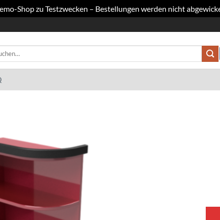
 Demo-Shop zu Testzwecken – Bestellungen werden nicht abgewicke
hen
h:
Q
Add to
wishlist