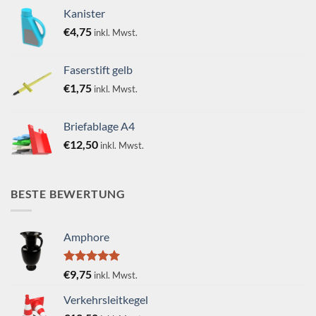
Kanister
€
4,75
inkl. Mwst.
Faserstift gelb
€
1,75
inkl. Mwst.
Briefablage A4
€
12,50
inkl. Mwst.
BESTE BEWERTUNG
Amphore
Bewertet
€
9,75
inkl. Mwst.
mit
5.00
von 5
Verkehrsleitkegel