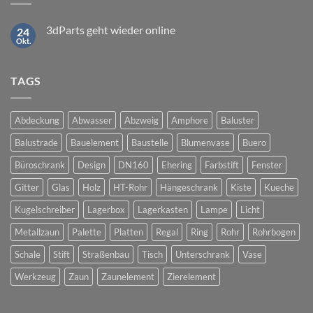
3dParts geht wieder online
24
Okt.
Keine
Kommentare
zu
3dParts
TAGS
geht
wieder
online
Abdeckung
Abwasser
Abzweig
Amphore
Baluster
Balustrade
Bauelement
Baustelle
Blumenvase
Buero
Büroschrank
Design
DN160
Ehering
Farbstift
Fenster
Gitter
Glas
Holz
HT-Rohr
Hängeschrank
Kiste
Kueche
Kugelschreiber
Lagerbox
Lagerkasten
Lampe
Licht
Metallzaun
Palette
Platten
Regal
Ring
Rohr
Rohrbogen
Schale
Stift
Straßenbau
Tisch
Unterschrank
Vase
Werkzeug
Zaun
Zaunelement
Zierelement