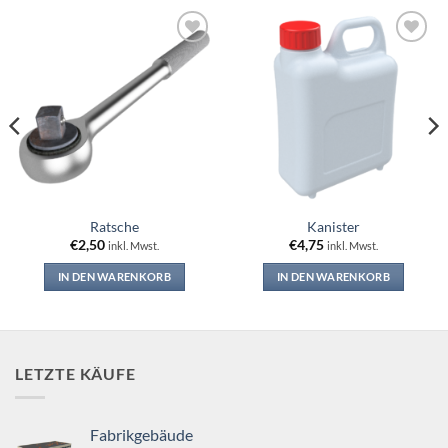
Add to
Add to
wishlist
wishlist
Ratsche
Kanister
€
2,50
€
4,75
inkl. Mwst.
inkl. Mwst.
IN DEN WARENKORB
IN DEN WARENKORB
LETZTE KÄUFE
Fabrikgebäude