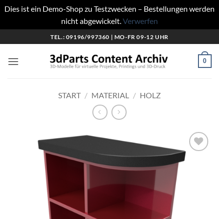
Dies ist ein Demo-Shop zu Testzwecken – Bestellungen werden
nicht abgewickelt.
Verwerfen
Zum
TEL.: 09196/997360 | MO-FR 09-12 UHR
Inhalt
springen
0
START
/
MATERIAL
/
HOLZ
Add to
wishlist