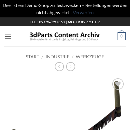
Dies ist ein Demo-Shop zu Testzwecken – Bestellungen werden
nicht abgewickelt.
Verwerfen
Zum
TEL.: 09196/997360 | MO-FR 09-12 UHR
Inhalt
springen
0
START
/
INDUSTRIE
/
WERKZEUGE
Add to
wishlist