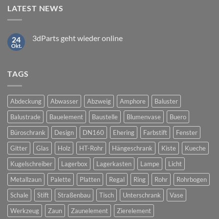
LATEST NEWS
3dParts geht wieder online
24
Okt.
Keine
Kommentare
zu
3dParts
TAGS
geht
wieder
online
Abdeckung
Abwasser
Abzweig
Amphore
Baluster
Balustrade
Bauelement
Baustelle
Blumenvase
Buero
Büroschrank
Design
DN160
Ehering
Farbstift
Fenster
Gitter
Glas
Holz
HT-Rohr
Hängeschrank
Kiste
Kueche
Kugelschreiber
Lagerbox
Lagerkasten
Lampe
Licht
Metallzaun
Palette
Platten
Regal
Ring
Rohr
Rohrbogen
Schale
Stift
Straßenbau
Tisch
Unterschrank
Vase
Werkzeug
Zaun
Zaunelement
Zierelement