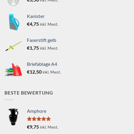
Kanister
€
4,75
inkl. Mwst.
Faserstift gelb
€
1,75
inkl. Mwst.
Briefablage A4
€
12,50
inkl. Mwst.
BESTE BEWERTUNG
Amphore
Bewertet
€
9,75
inkl. Mwst.
mit
5.00