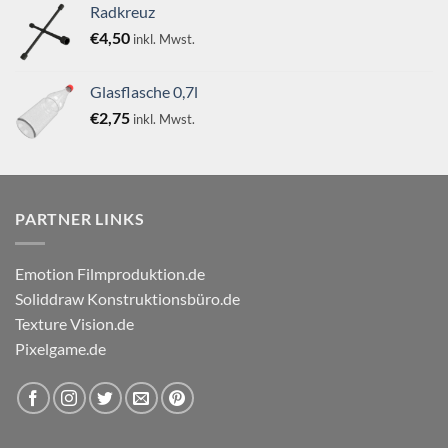
von 5
Radkreuz
€
4,50
inkl. Mwst.
Glasflasche 0,7l
€
2,75
inkl. Mwst.
PARTNER LINKS
Emotion Filmproduktion.de
Soliddraw Konstruktionsbüro.de
Texture Vision.de
Pixelgame.de