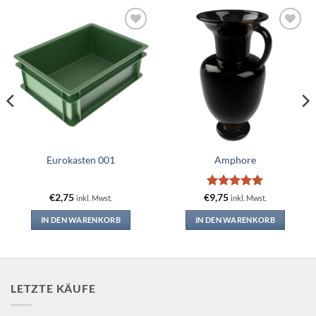
Add to
Add to
wishlist
wishlist
Eurokasten 001
Amphore
Bewertet
€
2,75
€
9,75
inkl. Mwst.
inkl. Mwst.
mit
5
von
5
IN DEN WARENKORB
IN DEN WARENKORB
LETZTE KÄUFE