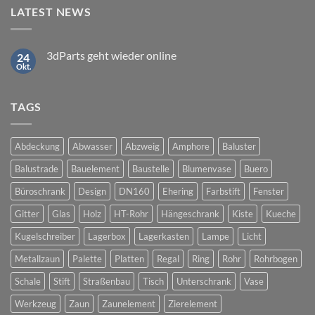
LATEST NEWS
3dParts geht wieder online
24
Okt.
Keine
Kommentare
zu
3dParts
TAGS
geht
wieder
online
Abdeckung
Abwasser
Abzweig
Amphore
Baluster
Balustrade
Bauelement
Baustelle
Blumenvase
Buero
Büroschrank
Design
DN160
Ehering
Farbstift
Fenster
Gitter
Glas
Holz
HT-Rohr
Hängeschrank
Kiste
Kueche
Kugelschreiber
Lagerbox
Lagerkasten
Lampe
Licht
Metallzaun
Palette
Platten
Regal
Ring
Rohr
Rohrbogen
Schale
Stift
Straßenbau
Tisch
Unterschrank
Vase
Werkzeug
Zaun
Zaunelement
Zierelement