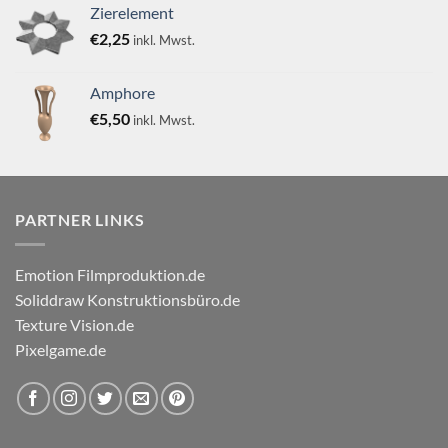
von 5
Zierelement
€
2,25
inkl. Mwst.
Amphore
€
5,50
inkl. Mwst.
PARTNER LINKS
Emotion Filmproduktion.de
Soliddraw Konstruktionsbüro.de
Texture Vision.de
Pixelgame.de