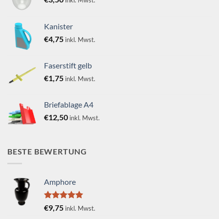
inkl. Mwst.
Kanister
€
4,75
inkl. Mwst.
Faserstift gelb
€
1,75
inkl. Mwst.
Briefablage A4
€
12,50
inkl. Mwst.
BESTE BEWERTUNG
Amphore
Bewertet
€
9,75
inkl. Mwst.
mit
5.00