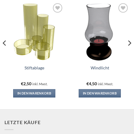
Add to
Add to
wishlist
wishlist
Stiftablage
Windlicht
€
2,50
€
4,50
inkl. Mwst.
inkl. Mwst.
IN DEN WARENKORB
IN DEN WARENKORB
LETZTE KÄUFE