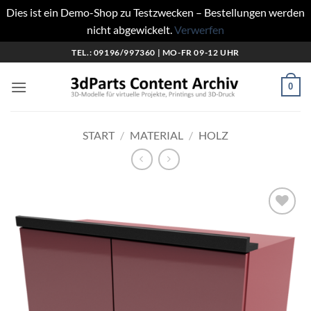
Dies ist ein Demo-Shop zu Testzwecken – Bestellungen werden
nicht abgewickelt.
Verwerfen
Zum
TEL.: 09196/997360 | MO-FR 09-12 UHR
Inhalt
springen
0
START
/
MATERIAL
/
HOLZ
Add to
wishlist