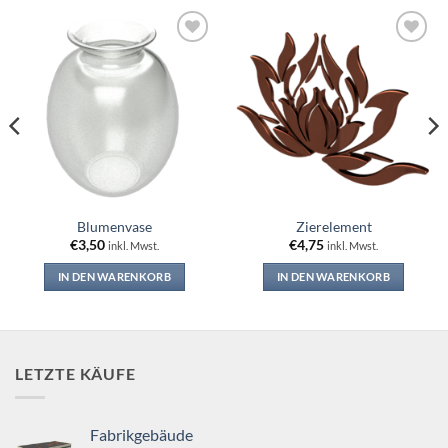
Add to
Add to
wishlist
wishlist
Blumenvase
Zierelement
€
3,50
€
4,75
inkl. Mwst.
inkl. Mwst.
IN DEN WARENKORB
IN DEN WARENKORB
LETZTE KÄUFE
Fabrikgebäude