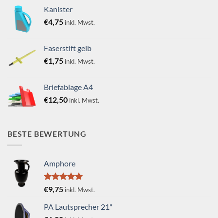
Kanister
€
4,75
inkl. Mwst.
Faserstift gelb
€
1,75
inkl. Mwst.
Briefablage A4
€
12,50
inkl. Mwst.
BESTE BEWERTUNG
Amphore
Bewertet
€
9,75
inkl. Mwst.
mit
5.00
von 5
PA Lautsprecher 21"