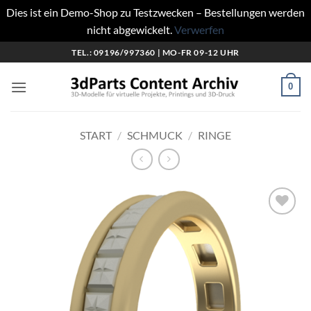
Dies ist ein Demo-Shop zu Testzwecken – Bestellungen werden
nicht abgewickelt.
Verwerfen
Zum
TEL.: 09196/997360 | MO-FR 09-12 UHR
Inhalt
springen
0
START
/
SCHMUCK
/
RINGE
Add to
wishlist