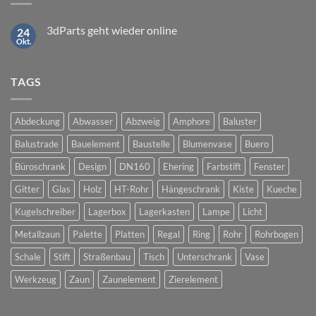
3dParts geht wieder online
24
Okt.
Keine
Kommentare
zu
3dParts
TAGS
geht
wieder
online
Abdeckung
Abwasser
Abzweig
Amphore
Baluster
Balustrade
Bauelement
Baustelle
Blumenvase
Buero
Büroschrank
Design
DN160
Ehering
Farbstift
Fenster
Gitter
Glas
Holz
HT-Rohr
Hängeschrank
Kiste
Kueche
Kugelschreiber
Lagerbox
Lagerkasten
Lampe
Licht
Metallzaun
Palette
Platten
Regal
Ring
Rohr
Rohrbogen
Schale
Stift
Straßenbau
Tisch
Unterschrank
Vase
Werkzeug
Zaun
Zaunelement
Zierelement