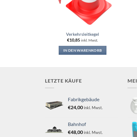
ister
Verkehrsleitkegel
€
10,85
nkl. Mwst.
inkl. Mwst.
WARENKORB
IN DEN WARENKORB
LETZTE KÄUFE
ME
Fabrikgebäude
€
24,00
inkl. Mwst.
Bahnhof
€
48,00
inkl. Mwst.