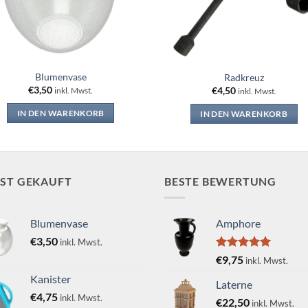
Blumenvase
Radkreuz
€
3,50
€
4,50
inkl. Mwst.
inkl. Mwst.
IN DEN WARENKORB
IN DEN WARENKORB
IST GEKAUFT
BESTE BEWERTUNG
Blumenvase
Amphore
€
3,50
inkl. Mwst.
Bewertet
€
9,75
inkl. Mwst.
mit
5.00
Kanister
von 5
Laterne
€
4,75
inkl. Mwst.
€
22,50
inkl. Mwst.