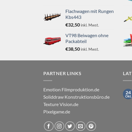
Flachwagen mit Rungen
Kbs443
€
32,50
inkl. Mwst.
VT98 Beiwagen ohne
Packabteil
€
38,50
inkl. Mwst.
PARTNER LINKS
LA
Emotion Filmproduktion.de
24
Soliddraw Konstruktionsbüro.de
Okt.
Texture Vision.de
Pixelgame.de