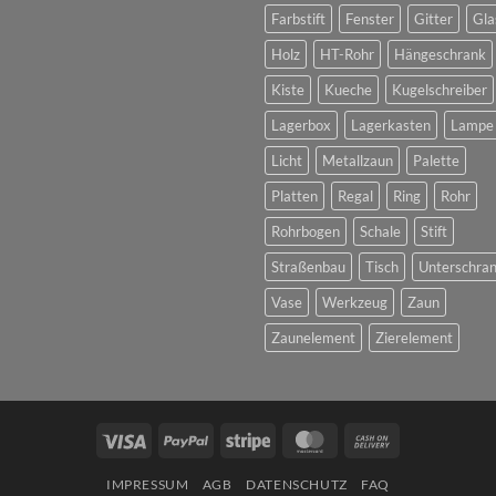
Farbstift
Fenster
Gitter
Gla
Holz
HT-Rohr
Hängeschrank
Kiste
Kueche
Kugelschreiber
Lagerbox
Lagerkasten
Lampe
Licht
Metallzaun
Palette
Platten
Regal
Ring
Rohr
Rohrbogen
Schale
Stift
Straßenbau
Tisch
Unterschra
Vase
Werkzeug
Zaun
Zaunelement
Zierelement
Visa
PayPal
Stripe
MasterCard
Cash
On
IMPRESSUM
AGB
DATENSCHUTZ
FAQ
Delivery