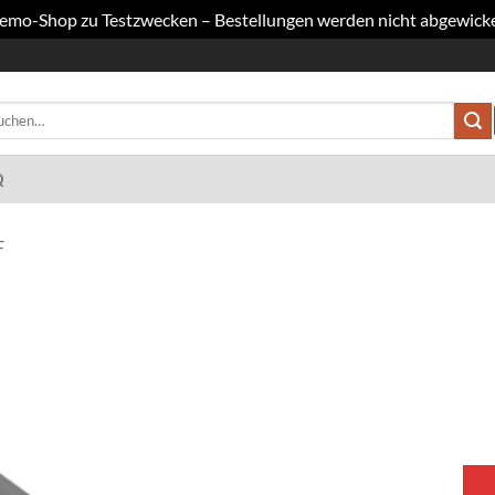
 Demo-Shop zu Testzwecken – Bestellungen werden nicht abgewicke
hen
h:
Q
F
Add to
wishlist