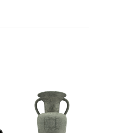
 to
Add to
list
wishlist