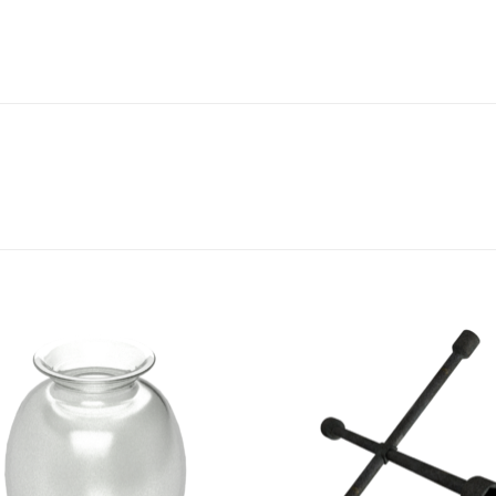
Add to
Add
wishlist
wish