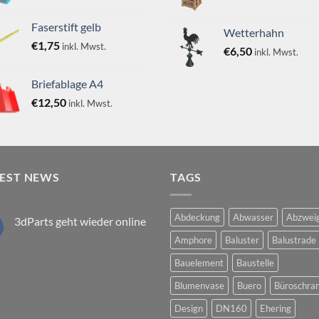
Faserstift gelb
Wetterhahn
€
1,75
inkl. Mwst.
€
6,50
inkl. Mwst.
Briefablage A4
€
12,50
inkl. Mwst.
TEST NEWS
TAGS
Abdeckung
Abwasser
Abzwei
3dParts geht wieder online
Keine
Amphore
Baluster
Balustrade
Kommentare
zu
Bauelement
Baustelle
3dParts
geht
wieder
Blumenvase
Buero
Büroschra
online
Design
DN160
Ehering