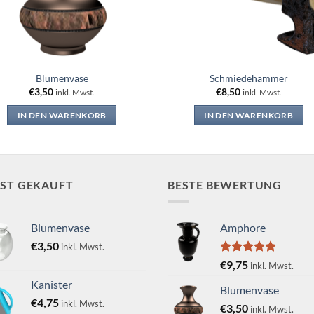
Blumenvase
Schmiedehammer
€
3,50
€
8,50
inkl. Mwst.
inkl. Mwst.
IN DEN WARENKORB
IN DEN WARENKORB
IST GEKAUFT
BESTE BEWERTUNG
Blumenvase
Amphore
€
3,50
inkl. Mwst.
Bewertet
€
9,75
inkl. Mwst.
mit
5.00
Kanister
von 5
Blumenvase
€
4,75
inkl. Mwst.
€
3,50
inkl. Mwst.