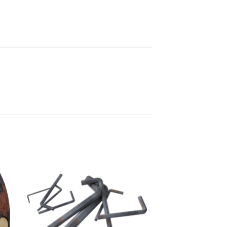
 to
Add to
list
wishlist