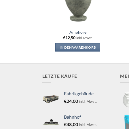
tsche
Amphore
€
12,50
nkl. Mwst.
inkl. Mwst.
WARENKORB
IN DEN WARENKORB
LETZTE KÄUFE
ME
Fabrikgebäude
€
24,00
inkl. Mwst.
Bahnhof
€
48,00
inkl. Mwst.