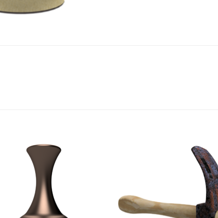
Add to
Add
wishlist
wish