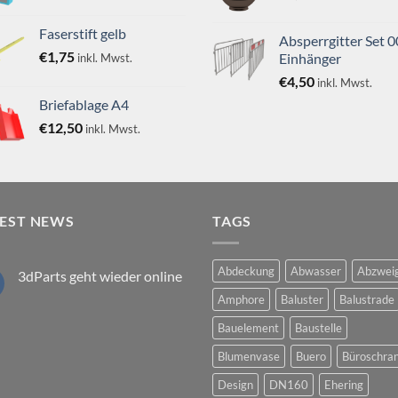
Faserstift gelb
Absperrgitter Set 
€
1,75
Einhänger
inkl. Mwst.
€
4,50
inkl. Mwst.
Briefablage A4
€
12,50
inkl. Mwst.
TEST NEWS
TAGS
Abdeckung
Abwasser
Abzwei
3dParts geht wieder online
Keine
Amphore
Baluster
Balustrade
Kommentare
zu
Bauelement
Baustelle
3dParts
geht
wieder
Blumenvase
Buero
Büroschra
online
Design
DN160
Ehering