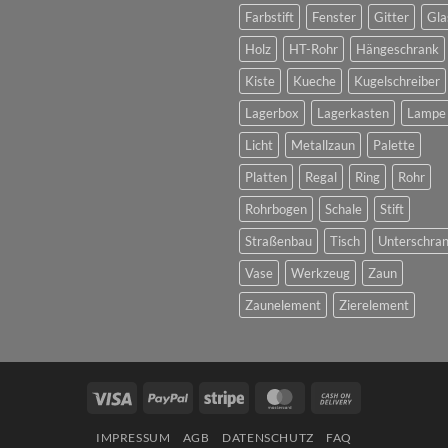
Farbstift
Fenster
Gitter
Gla
Holz
HT-Rohr
Hängeschrank
Kiste
Kueche
Kugelschreiber
Lagerbox
Lagerkasten
Lampe
Licht
Metallzaun
Palette
Platten
Regal
Ring
Rohr
Rohrbogen
Schale
Stift
Straßenbau
Tisch
Unterschra
Vase
Werkzeug
Zaun
Zaunelement
Zierelement
Visa
PayPal
Stripe
MasterCard
Cash
On
IMPRESSUM
AGB
DATENSCHUTZ
FAQ
Delivery