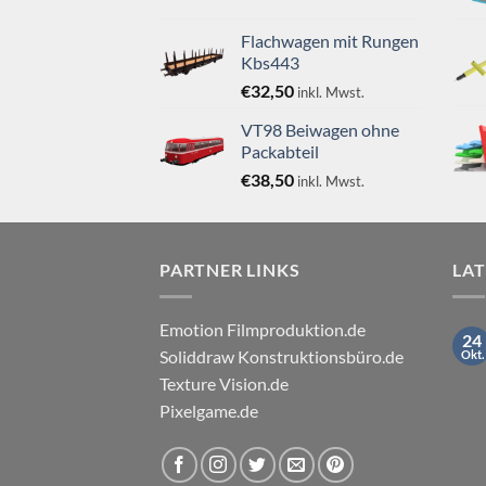
Flachwagen mit Rungen
Kbs443
€
32,50
inkl. Mwst.
VT98 Beiwagen ohne
Packabteil
€
38,50
inkl. Mwst.
PARTNER LINKS
LA
Emotion Filmproduktion.de
24
Soliddraw Konstruktionsbüro.de
Okt.
Texture Vision.de
Pixelgame.de