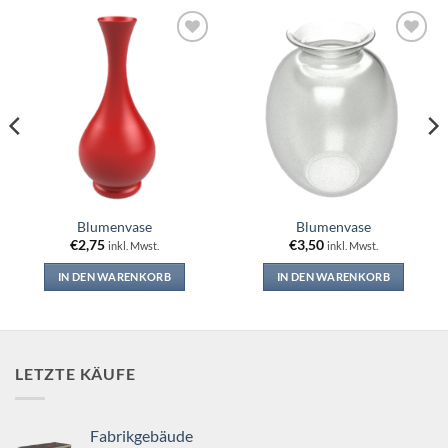
Add to
Add to
wishlist
wishlist
Blumenvase
Blumenvase
€
2,75
€
3,50
inkl. Mwst.
inkl. Mwst.
IN DEN WARENKORB
IN DEN WARENKORB
LETZTE KÄUFE
Fabrikgebäude