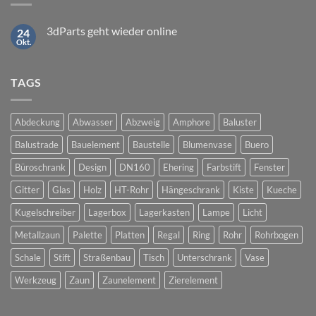
3dParts geht wieder online
24
Okt.
Keine
Kommentare
zu
3dParts
TAGS
geht
wieder
online
Abdeckung
Abwasser
Abzweig
Amphore
Baluster
Balustrade
Bauelement
Baustelle
Blumenvase
Buero
Büroschrank
Design
DN160
Ehering
Farbstift
Fenster
Gitter
Glas
Holz
HT-Rohr
Hängeschrank
Kiste
Kueche
Kugelschreiber
Lagerbox
Lagerkasten
Lampe
Licht
Metallzaun
Palette
Platten
Regal
Ring
Rohr
Rohrbogen
Schale
Stift
Straßenbau
Tisch
Unterschrank
Vase
Werkzeug
Zaun
Zaunelement
Zierelement