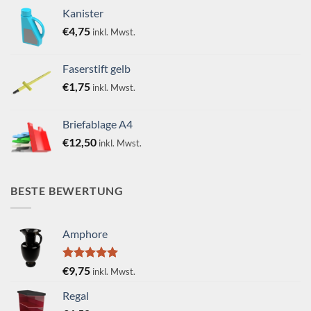
Kanister
€
4,75
inkl. Mwst.
Faserstift gelb
€
1,75
inkl. Mwst.
Briefablage A4
€
12,50
inkl. Mwst.
BESTE BEWERTUNG
Amphore
Bewertet
€
9,75
inkl. Mwst.
mit
5.00
von 5
Regal