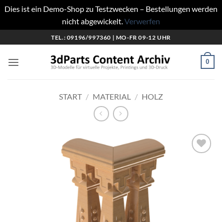
Dies ist ein Demo-Shop zu Testzwecken – Bestellungen werden
nicht abgewickelt.
Verwerfen
Zum
TEL.: 09196/997360 | MO-FR 09-12 UHR
Inhalt
springen
0
START
/
MATERIAL
/
HOLZ
Add to
wishlist