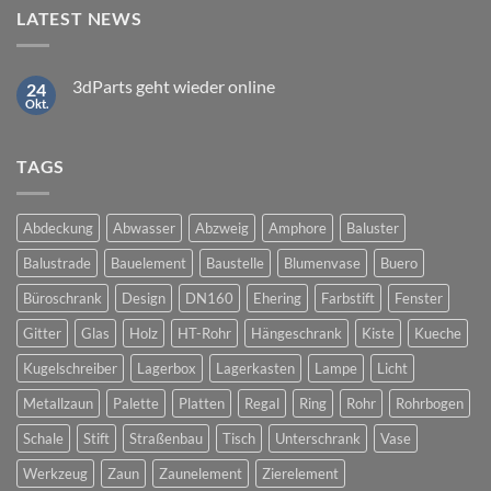
LATEST NEWS
3dParts geht wieder online
24
Okt.
Keine
Kommentare
zu
3dParts
TAGS
geht
wieder
online
Abdeckung
Abwasser
Abzweig
Amphore
Baluster
Balustrade
Bauelement
Baustelle
Blumenvase
Buero
Büroschrank
Design
DN160
Ehering
Farbstift
Fenster
Gitter
Glas
Holz
HT-Rohr
Hängeschrank
Kiste
Kueche
Kugelschreiber
Lagerbox
Lagerkasten
Lampe
Licht
Metallzaun
Palette
Platten
Regal
Ring
Rohr
Rohrbogen
Schale
Stift
Straßenbau
Tisch
Unterschrank
Vase
Werkzeug
Zaun
Zaunelement
Zierelement