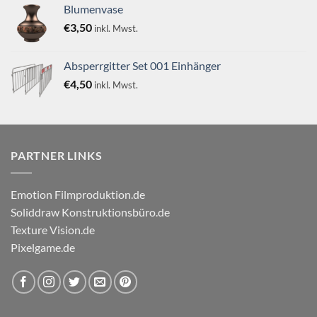
von 5
Blumenvase
€
3,50
inkl. Mwst.
Absperrgitter Set 001 Einhänger
€
4,50
inkl. Mwst.
PARTNER LINKS
Emotion Filmproduktion.de
Soliddraw Konstruktionsbüro.de
Texture Vision.de
Pixelgame.de