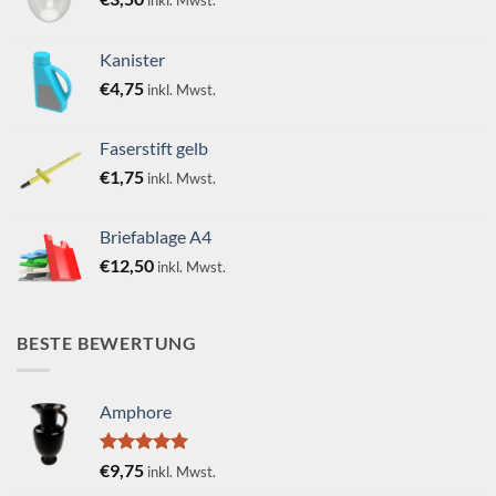
inkl. Mwst.
Kanister
€
4,75
inkl. Mwst.
Faserstift gelb
€
1,75
inkl. Mwst.
Briefablage A4
€
12,50
inkl. Mwst.
BESTE BEWERTUNG
Amphore
Bewertet
€
9,75
inkl. Mwst.
mit
5.00