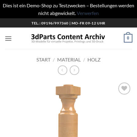
Dies ist ein Demo-Shop zu Testzwecken – Bestellungen werden
nicht abgewickelt.
Verwerfen
Zum
TEL.: 09196/997360 | MO-FR 09-12 UHR
Inhalt
springen
0
START
/
MATERIAL
/
HOLZ
Add to
wishlist